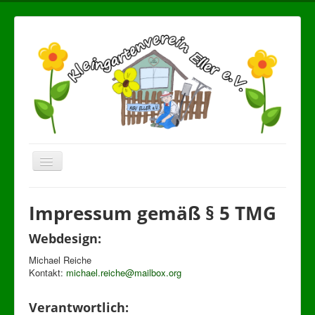
Toggle
Navigation
Home
Impressum gemäß § 5 TMG
Vereinsgeschichte
Webdesign:
Aktuelles
Michael Reiche
Aus unserem Vereinsleben
Kontakt:
michael.reiche@mailbox.org
Kontakt & Anfahrt
Verantwortlich: